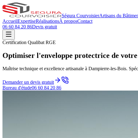
Ségura Courvoisier
Artisans du Bâtime
Accueil
Expertise
Réalisations
À propos
Contact
06 60 84 20 86
Devis gratuit
Certification Qualibat RGE
Optimiser l'enveloppe
protectrice
de votre
Maîtrise technique et excellence artisanale à Dampierre-les-Bois. Spécia
Demander un devis gratuit
Bureau d'étude
06 60 84 20 86